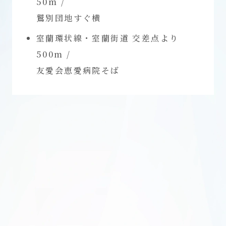
50m /
鷲別団地すぐ横
室蘭環状線・室蘭街道 交差点より
500m /
友愛会恵愛病院そば