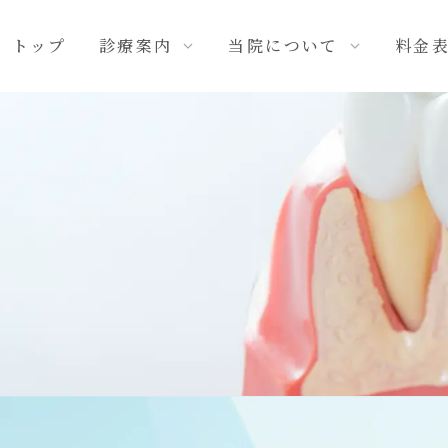
トップ
診療案内
当院について
料金
専門的な治療
院内ツアー
小児歯科
衛生管理について
インプラント治療
スタッフ紹介
セラミック治療
よくあるご質問
矯正治療
入れ歯治療