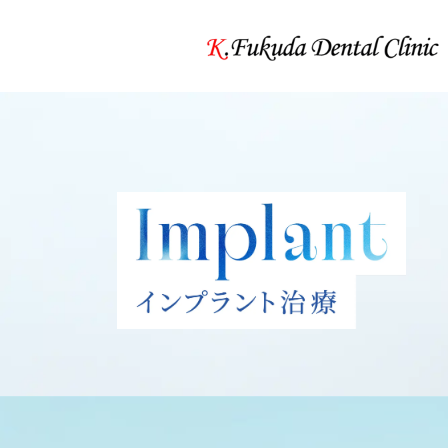
基本治療
当院について
虫歯治療
診療理念
歯周病治療
当院の特徴
定期検診・メンテナンス
クリニック概要